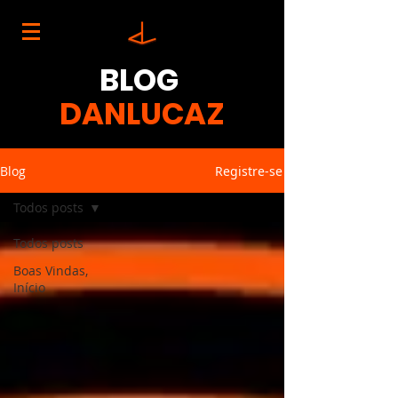
BLOG
DANLUCAZ
Blog
Registre-se
Todos posts
Todos posts
Boas Vindas,
Início